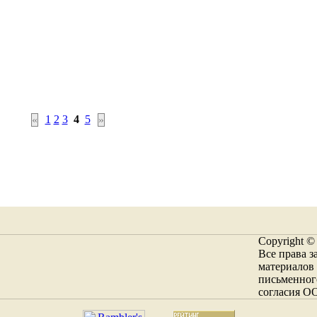
1
2
3
4
5
«
»
Copyright ©
Все права 
материалов 
письменног
согласия О