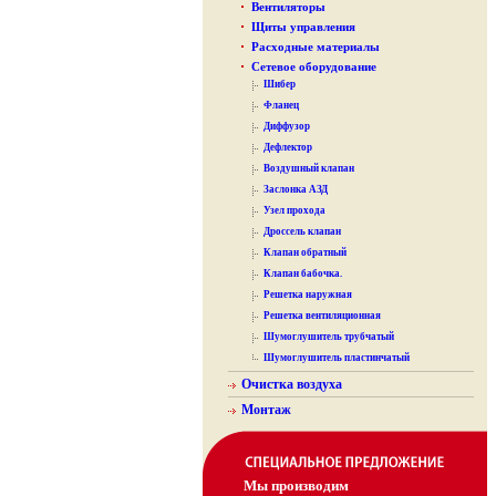
Вентиляторы
Щиты управления
Расходные материалы
Сетевое оборудование
Шибер
Фланец
Диффузор
Дефлектор
Воздушный клапан
Заслонка АЗД
Узел прохода
Дроссель клапан
Клапан обратный
Клапан бабочка.
Решетка наружная
Решетка вентиляционная
Шумоглушитель трубчатый
Шумоглушитель пластинчатый
Очистка воздуха
Монтаж
Мы производим