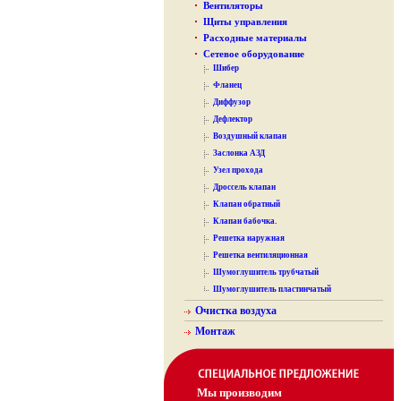
Вентиляторы
Щиты управления
Расходные материалы
Сетевое оборудование
Шибер
Фланец
Диффузор
Дефлектор
Воздушный клапан
Заслонка АЗД
Узел прохода
Дроссель клапан
Клапан обратный
Клапан бабочка.
Решетка наружная
Решетка вентиляционная
Шумоглушитель трубчатый
Шумоглушитель пластинчатый
Очистка воздуха
Монтаж
Мы производим