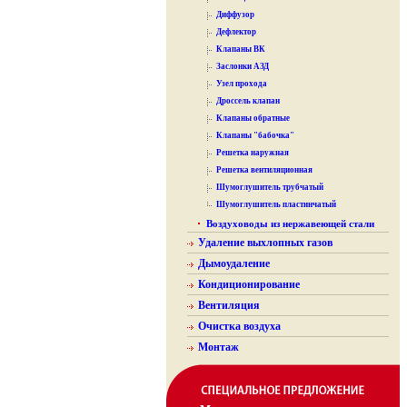
Диффузор
Дефлектор
Клапаны ВК
Заслонки АЗД
Узел прохода
Дроссель клапан
Клапаны обратные
Клапаны "бабочка"
Решетка наружная
Решетка вентиляционная
Шумоглушитель трубчатый
Шумоглушитель пластинчатый
Воздуховоды из нержавеющей стали
Удаление выхлопных газов
Дымоудаление
Кондиционирование
Вентиляция
Очистка воздуха
Монтаж